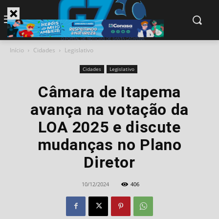
modal-check
Início
Cidades
Legislativo
Cidades
Legislativo
Câmara de Itapema
avança na votação da
LOA 2025 e discute
mudanças no Plano
Diretor
10/12/2024
406