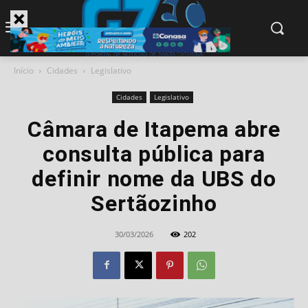
modal-check
Início
Cidades
Legislativo
Cidades
Legislativo
Câmara de Itapema abre
consulta pública para
definir nome da UBS do
Sertãozinho
30/03/2026
202