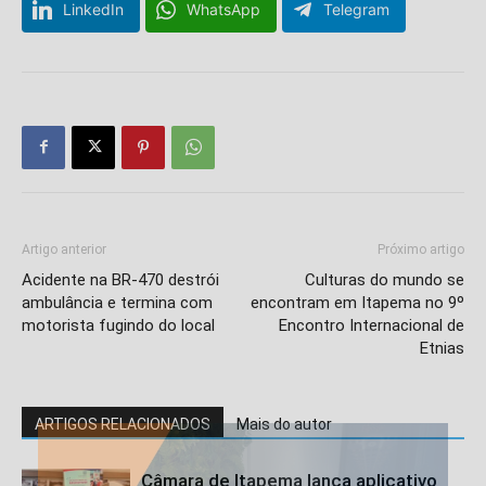
LinkedIn
WhatsApp
Telegram
Artigo anterior
Próximo artigo
Acidente na BR-470 destrói
Culturas do mundo se
ambulância e termina com
encontram em Itapema no 9º
motorista fugindo do local
Encontro Internacional de
Etnias
ARTIGOS RELACIONADOS
Mais do autor
Câmara de Itapema lança aplicativo