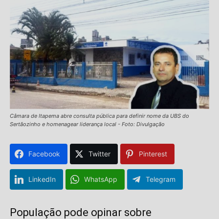
Câmara de Itapema abre consulta pública para definir nome da UBS do
Sertãozinho e homenagear liderança local - Foto: Divulgação
Facebook
Twitter
Pinterest
LinkedIn
WhatsApp
Telegram
População pode opinar sobre