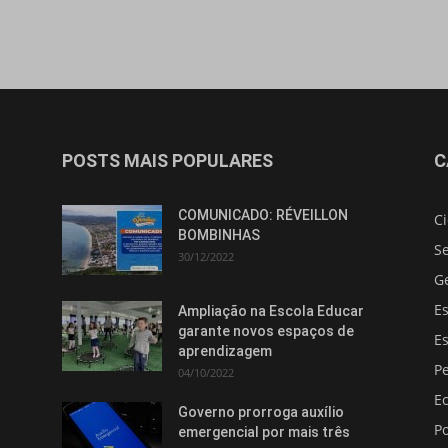
POSTS MAIS POPULARES
C
Isso vai fechar em
14
segundos
COMUNICADO: RÉVEILLON
C
BOMBINHAS
S
30/12/2022
G
E
Ampliação na Escola Educar
garante novos espaços de
E
aprendizagem
Pe
04/10/2022
E
Governo prorroga auxílio
Po
emergencial por mais três