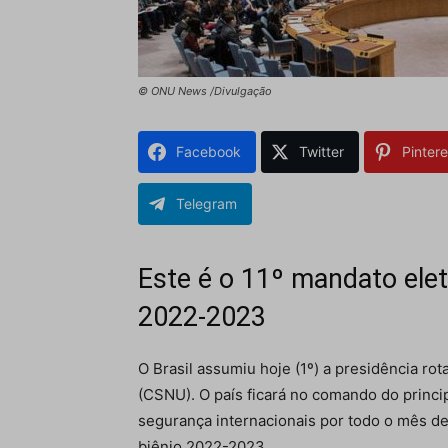
© ONU News /Divulgação
Facebook
Twitter
Pintere
Telegram
Este é o 11º mandato eleti
2022-2023
O Brasil assumiu hoje (1º) a presidência r
(CSNU). O país ficará no comando do princip
segurança internacionais por todo o mês de 
biênio 2022-2023.