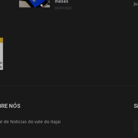
meses
Ju
05/07/2021
BRE NÓS
S
al de Noticias do vale do itajai