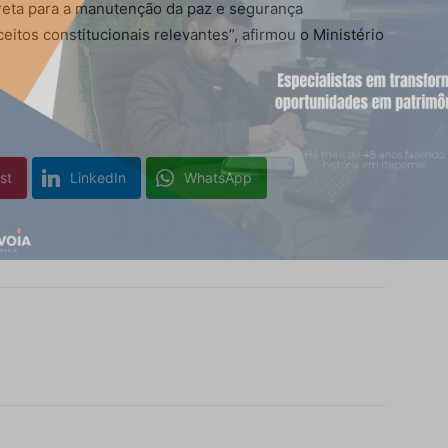
creta para a manutenção da paz e segurança
itos constitucionais relevantes”, afirmou o Ministério
st
LinkedIn
WhatsApp