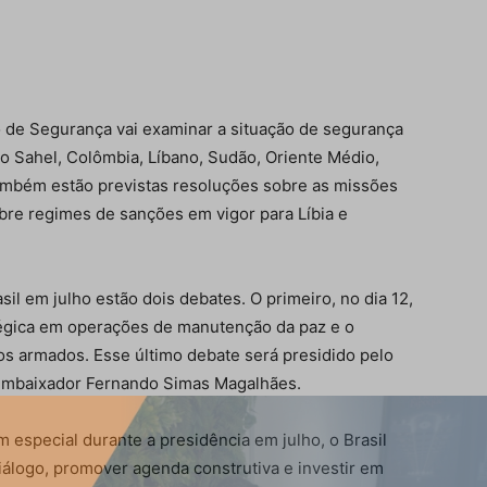
o de Segurança vai examinar a situação de segurança
 do Sahel, Colômbia, Líbano, Sudão, Oriente Médio,
 Também estão previstas resoluções sobre as missões
obre regimes de sanções em vigor para Líbia e
il em julho estão dois debates. O primeiro, no dia 12,
tégica em operações de manutenção da paz e o
tos armados. Esse último debate será presidido pelo
 Embaixador Fernando Simas Magalhães.
 especial durante a presidência em julho, o Brasil
álogo, promover agenda construtiva e investir em