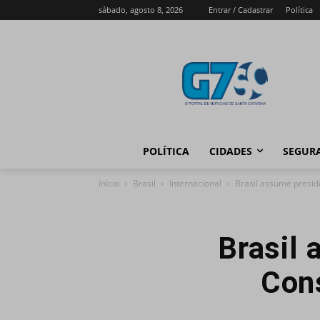
sábado, agosto 8, 2026
Entrar / Cadastrar
Política
POLÍTICA
CIDADES
SEGUR
Início
Brasil
Internacional
Brasil assume presid
Brasil 
Con