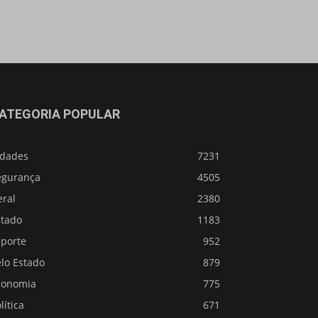
ATEGORIA POPULAR
idades
7231
egurança
4505
eral
2380
stado
1183
sporte
952
lo Estado
879
conomia
775
lítica
671