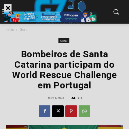
modal-check
Início
Geral
Geral
Bombeiros de Santa
Catarina participam do
World Rescue Challenge
em Portugal
08/11/2024
381