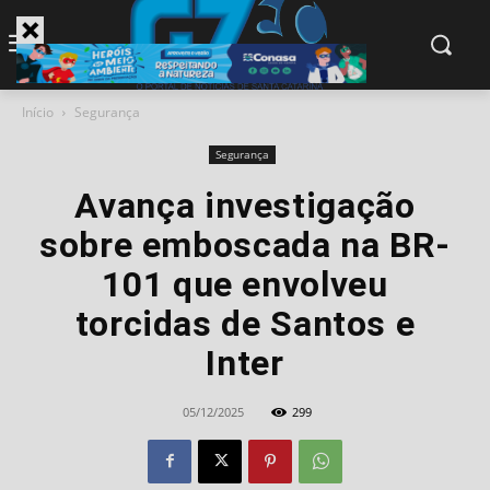
modal-check
Início
Segurança
Segurança
Avança investigação
sobre emboscada na BR-
101 que envolveu
torcidas de Santos e
Inter
05/12/2025
299