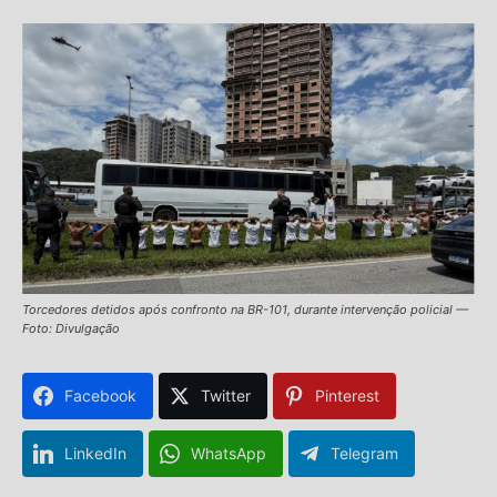
Torcedores detidos após confronto na BR-101, durante intervenção policial —
Foto: Divulgação
Facebook
Twitter
Pinterest
LinkedIn
WhatsApp
Telegram