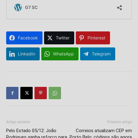
Facebook
Twitter
Pinterest
LinkedIn
WhatsApp
Telegram
Artigo anterior
Próximo artigo
Isso vai fechar em
14
segundos
Pelo Estado 05/12: João
Correios atualizam CEP em
Rodrigues ganha reforço para
Porto Belo: códigos são agora