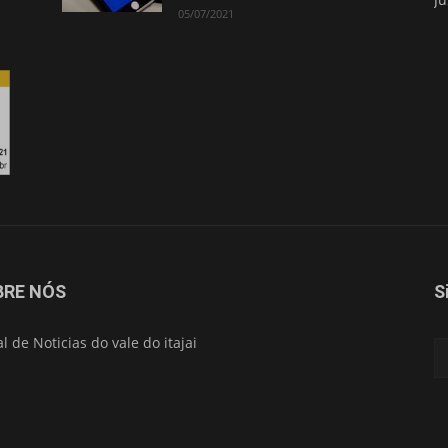
05/07/2021
Isso vai fechar em
15
segundos
BRE NÓS
S
al de Noticias do vale do itajai