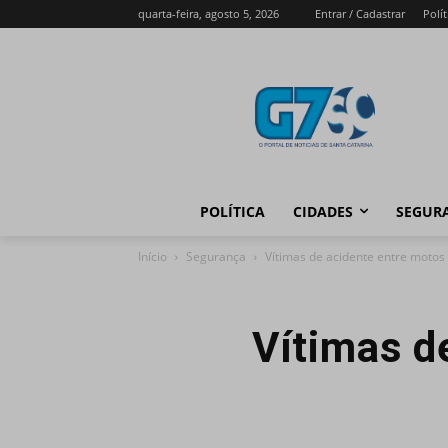
quarta-feira, agosto 5, 2026
Entrar / Cadastrar
Polít
POLÍTICA
CIDADES
SEGUR
Início
Segurança
Vítimas de acidente entre motos
Vítimas d