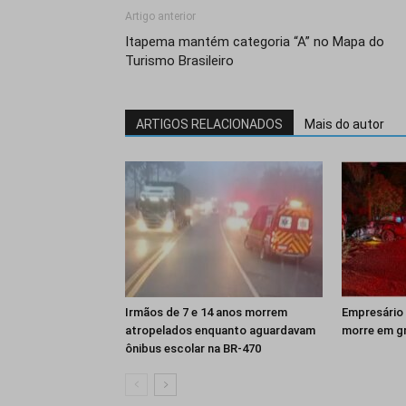
Artigo anterior
Itapema mantém categoria “A” no Mapa do
Turismo Brasileiro​
ARTIGOS RELACIONADOS
Mais do autor
Irmãos de 7 e 14 anos morrem
Empresário 
atropelados enquanto aguardavam
morre em gr
ônibus escolar na BR-470