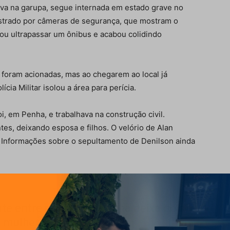
ava na garupa, segue internada em estado grave no
gistrado por câmeras de segurança, que mostram o
u ultrapassar um ônibus e acabou colidindo
foram acionadas, mas ao chegarem ao local já
ia Militar isolou a área para perícia.
, em Penha, e trabalhava na construção civil.
es, deixando esposa e filhos. O velório de Alan
 Informações sobre o sepultamento de Denilson ainda
nte entre motos em Penha deixa dois
 mulher em estado…