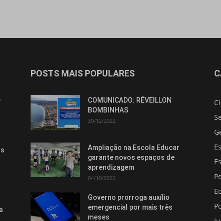
POSTS MAIS POPULARES
C
e
COMUNICADO: RÉVEILLON
C
BOMBINHAS
S
.
30/12/2022
G
E
Ampliação na Escola Educar
os
garante novos espaços de
E
aprendizagem
Pe
04/10/2022
E
Governo prorroga auxílio
Po
emergencial por mais três
a
meses
Ju