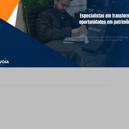
0
sagem resulta em tragédia no bairro Gravatá​Na manhã desta
olta das 6h45, uma colisão frontal entre duas motocicletas na…
st
LinkedIn
WhatsApp