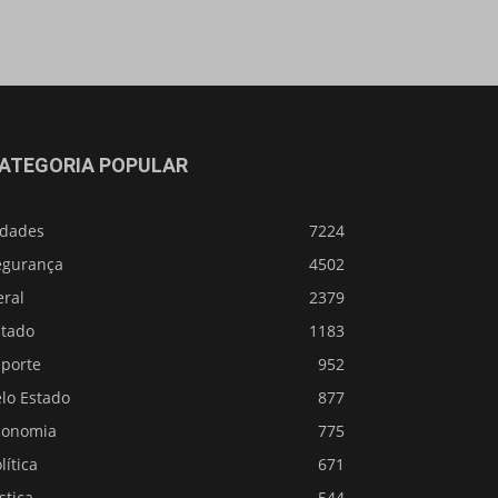
ATEGORIA POPULAR
idades
7224
egurança
4502
eral
2379
stado
1183
sporte
952
lo Estado
877
conomia
775
lítica
671
stiça
544