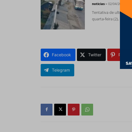
noticias
–
02/04/2025
Tentativa de ultrapas
quarta-feira (2), por v
Facebook
Twitter
Pintere
Telegram