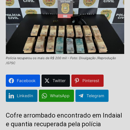
Polícia recuperou os mais de R$ 200 mil – Foto: Divulgação /Reprodução
/G7SC
Facebook
Twitter
Pinterest
LinkedIn
WhatsApp
Telegram
Cofre arrombado encontrado em Indaial
e quantia recuperada pela polícia