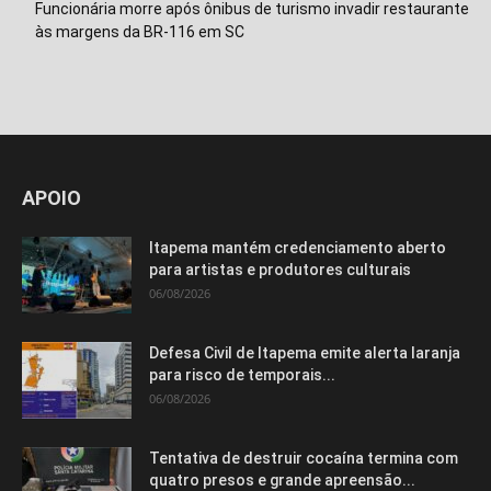
Funcionária morre após ônibus de turismo invadir restaurante
às margens da BR-116 em SC
APOIO
Itapema mantém credenciamento aberto
para artistas e produtores culturais
06/08/2026
Defesa Civil de Itapema emite alerta laranja
para risco de temporais...
06/08/2026
Tentativa de destruir cocaína termina com
quatro presos e grande apreensão...