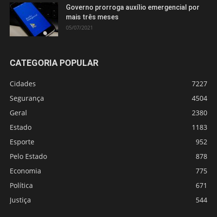
Governo prorroga auxílio emergencial por
mais três meses
05/07/2021
CATEGORIA POPULAR
Cidades
7227
Segurança
4504
Geral
2380
Estado
1183
Esporte
952
Pelo Estado
878
Economia
775
Política
671
Justiça
544