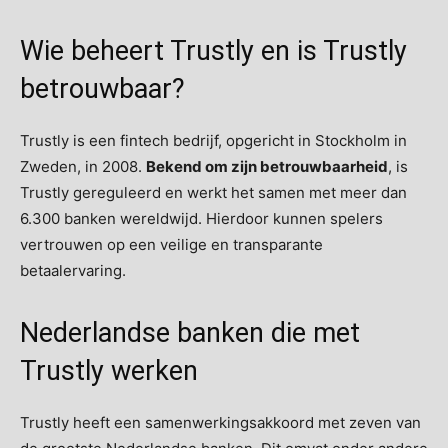
Wie beheert Trustly en is Trustly
betrouwbaar?
Trustly is een fintech bedrijf, opgericht in Stockholm in
Zweden, in 2008.
Bekend om zijn betrouwbaarheid
, is
Trustly gereguleerd en werkt het samen met meer dan
6.300 banken wereldwijd. Hierdoor kunnen spelers
vertrouwen op een veilige en transparante
betaalervaring.
Nederlandse banken die met
Trustly werken
Trustly heeft een samenwerkingsakkoord met zeven van