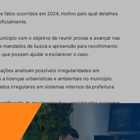
ve fatos ocorridos em 2024, motivo pelo qual detalhes
oficialmente.
unicípio com o objetivo de reunir provas e avançar nas
os mandados de busca e apreensão para recolhimento
que possam ajudar a esclarecer o caso.
igações analisam possíveis irregularidades em
 a licenças urbanísticas e ambientais no município.
ados irregulares em sistemas internos da prefeitura.
dentificação de movimentações consideradas suspeitas
tradas ao longo de 2024.
ps://bombinhas.sc.gov.br/
), a prefeitura informou que
prindo todas as determinações da Justiça.