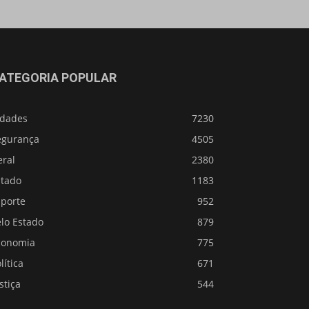
ATEGORIA POPULAR
idades
7230
egurança
4505
eral
2380
stado
1183
sporte
952
lo Estado
879
conomia
775
lítica
671
stiça
544