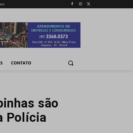
ato
IS
CONTATO
binhas são
 Polícia