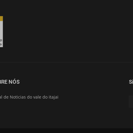
Isso vai fechar em
15
segundos
BRE NÓS
S
al de Noticias do vale do itajai