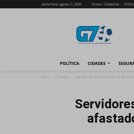
sexta-feira, agosto 7, 2026
Entrar / Cadastrar
Políti
POLÍTICA
CIDADES
SEGUR
Início
Cidades
Servidores da Prefeitura de Bombin
Servidore
afastad