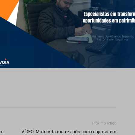
a fase de coleta e análise das provas. Após essa
dependerá de nova avaliação judicial.
st
LinkedIn
WhatsApp
Próximo artigo
em
VÍDEO: Motorista morre após carro capotar em