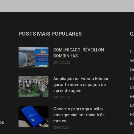
POSTS MAIS POPULARES
C
COMUNICADO: RÉVEILLON
C
BOMBINHAS
S
30/12/2022
G
E
Ampliação na Escola Educar
garante novos espaços de
E
aprendizagem
Pe
04/10/2022
E
Governo prorroga auxílio
Po
emergencial por mais três
meses
os
Ju
05/07/2021