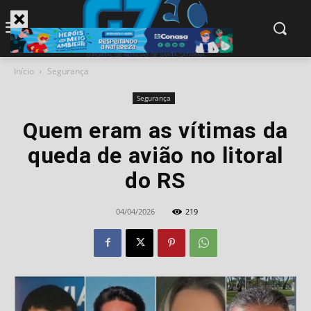
modal-check
Início
Segurança
Segurança
Quem eram as vítimas da
queda de avião no litoral
do RS
04/04/2026
219