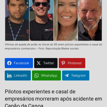
Vítimas de queda de avião no litoral do RS eram pilotos experientes e casal de
empresários conhecidos – Foto: Reprodução/Redes sociais
Facebook
Twitter
Pinterest
LinkedIn
WhatsApp
Telegram
Pilotos experientes e casal de
empresários morreram após acidente em
Capão da Canoa