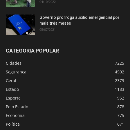
04/10/2022
Governo prorroga auxílio emergencial por
mais três meses
05/07/2021
CATEGORIA POPULAR
Cidades
7225
Segurança
4502
Geral
2379
Estado
1183
Esporte
952
Pelo Estado
878
Economia
775
Política
671