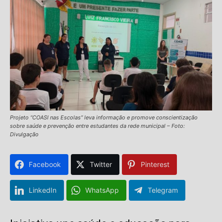
Projeto “COASI nas Escolas” leva informação e promove conscientização
sobre saúde e prevenção entre estudantes da rede municipal – Foto:
Divulgação
Facebook
Twitter
Pinterest
LinkedIn
WhatsApp
Telegram