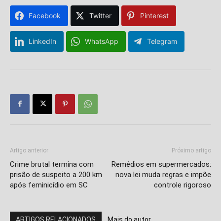
Facebook
Twitter
Pinterest
LinkedIn
WhatsApp
Telegram
Artigo anterior
Próximo artigo
Crime brutal termina com
Remédios em supermercados:
prisão de suspeito a 200 km
nova lei muda regras e impõe
após feminicídio em SC
controle rigoroso
ARTIGOS RELACIONADOS
Mais do autor