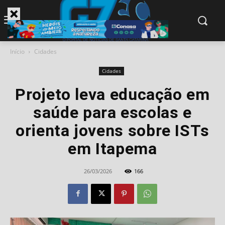
modal-check
Início
Cidades
Cidades
Projeto leva educação em
saúde para escolas e
orienta jovens sobre ISTs
em Itapema
26/03/2026
166