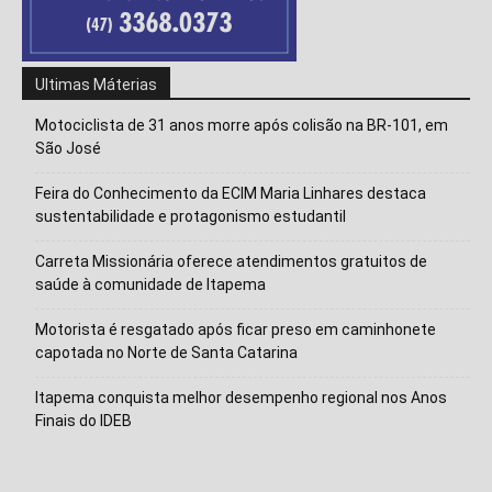
Ultimas Máterias
Motociclista de 31 anos morre após colisão na BR-101, em
São José
Feira do Conhecimento da ECIM Maria Linhares destaca
sustentabilidade e protagonismo estudantil
Carreta Missionária oferece atendimentos gratuitos de
saúde à comunidade de Itapema
Motorista é resgatado após ficar preso em caminhonete
Isso vai fechar em
15
segundos
capotada no Norte de Santa Catarina
Itapema conquista melhor desempenho regional nos Anos
Finais do IDEB