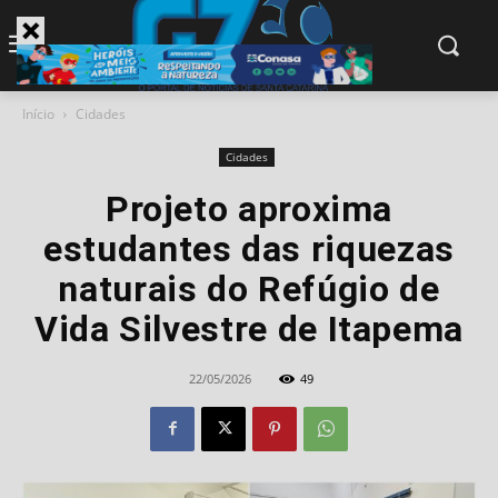
modal-check
Início
Cidades
Cidades
Projeto aproxima
estudantes das riquezas
naturais do Refúgio de
Vida Silvestre de Itapema
22/05/2026
49