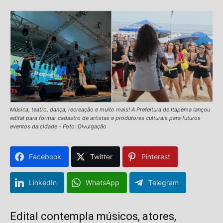
Música, teatro, dança, recreação e muito mais! A Prefeitura de Itapema lançou
edital para formar cadastro de artistas e produtores culturais para futuros
eventos da cidade - Foto: Divulgação
Facebook
Twitter
Pinterest
LinkedIn
WhatsApp
Telegram
Edital contempla músicos, atores,