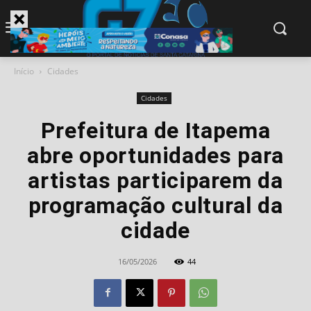
modal-check
Início
Cidades
Cidades
Prefeitura de Itapema
abre oportunidades para
artistas participarem da
programação cultural da
cidade
16/05/2026
44