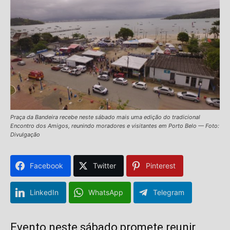
Praça da Bandeira recebe neste sábado mais uma edição do tradicional
Encontro dos Amigos, reunindo moradores e visitantes em Porto Belo — Foto:
Divulgação
Facebook
Twitter
Pinterest
LinkedIn
WhatsApp
Telegram
Evento neste sábado promete reunir