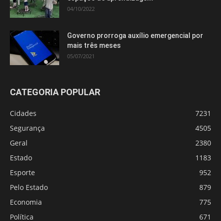
04/10/2022
Governo prorroga auxílio emergencial por
mais três meses
05/07/2021
CATEGORIA POPULAR
Cidades
7231
Segurança
4505
Geral
2380
Estado
1183
Esporte
952
Pelo Estado
879
Economia
775
Política
671