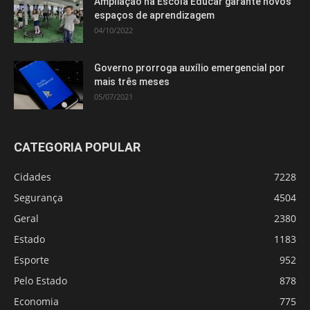
Ampliação na Escola Educar garante novos
espaços de aprendizagem
04/10/2022
Governo prorroga auxílio emergencial por
mais três meses
05/07/2021
CATEGORIA POPULAR
Cidades
7228
Segurança
4504
Geral
2380
Estado
1183
Esporte
952
Pelo Estado
878
Economia
775