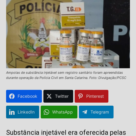
Ampolas de substância injetável sem registro sanitário foram apreendidas
durante operação da Polícia Civil em Santa Catarina. Foto: Divulgação/PCSC
Facebook
Twitter
Pinterest
LinkedIn
WhatsApp
Telegram
Substância injetável era oferecida pelas