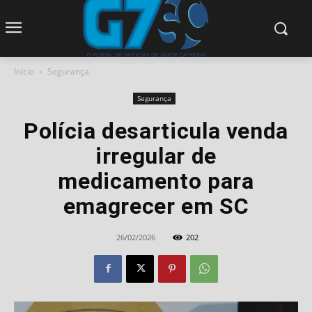
modal-check
Início
Segurança
Segurança
Polícia desarticula venda
irregular de
medicamento para
emagrecer em SC
26/02/2026
202