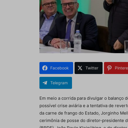
Facebook
Twitter
Pintere
Telegram
Em meio a corrida para divulgar o balanço 
possível crise aviária e a tentativa de rev
da carne de frango do Estado, Jorginho Mello
cerimônia de posse do diretor-presidente 
(BRDE), João Paulo Kleinübing, e do diret