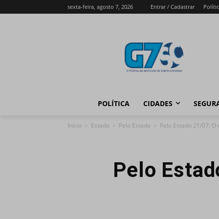
sexta-feira, agosto 7, 2026
Entrar / Cadastrar
Políti
POLÍTICA
CIDADES
SEGUR
Início
Estado
Pelo Estado
Pelo Estado 21/07: O 
Pelo Estad