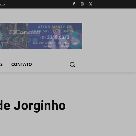
ato
IS
CONTATO
de Jorginho