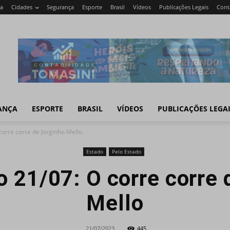
modal-check
ca
Cidades
Segurança
Esporte
Brasil
Vídeos
Publicações Legais
Cont
ANÇA
ESPORTE
BRASIL
VÍDEOS
PUBLICAÇÕES LEGA
corre corre de Jorginho Mello
Estado
Pelo Estado
o 21/07: O corre corre 
Mello
21/07/2023
445