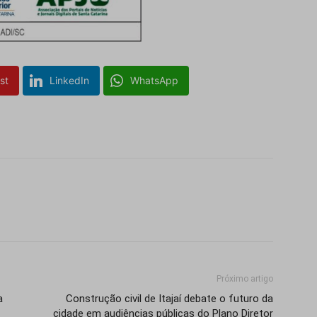
Isso vai fechar em
14
segundos
st
LinkedIn
WhatsApp
Próximo artigo
a
Construção civil de Itajaí debate o futuro da
cidade em audiências públicas do Plano Diretor