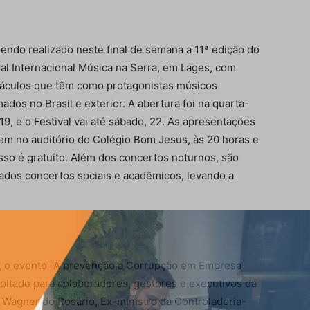
sendo realizado neste final de semana a 11ª edição do
val Internacional Música na Serra, em Lages, com
áculos que têm como protagonistas músicos
ados no Brasil e exterior. A abertura foi na quarta-
 19, e o Festival vai até sábado, 22. As apresentações
em no auditório do Colégio Bom Jesus, às 20 horas e
sso é gratuito. Além dos concertos noturnos, são
zados concertos sociais e acadêmicos, levando a
19, o evento “A prevenção à Corrupção em Empresa
voltado para colaboradores, gestores e executivos da
i Wagner do Rosário, Ex-ministro da Controladoria-