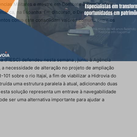
ncias Militares e mestre em Combate à Corrupção e
amanca, na Espanha. Em discurso, o Diretor Presidente
ntos como este consolidam valores comuns entre os
na (FIESC) defendeu nesta semana , junto à Agência
 a necessidade de alteração no projeto de ampliação
01 sobre o rio Itajaí, a fim de viabilizar a Hidrovia do
struída uma estrutura paralela à atual, adicionando duas
, esta solução representa um entrave à navegabilidade
ode ser uma alternativa importante para ajudar a