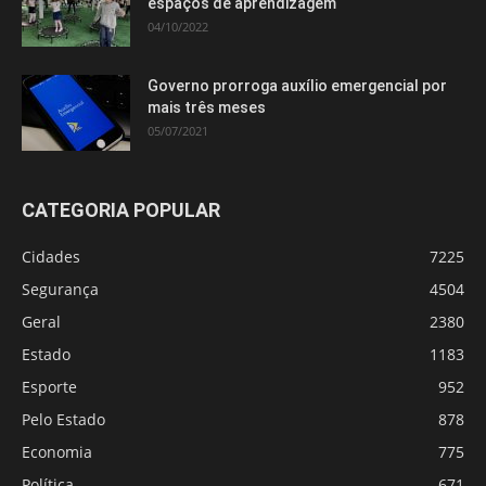
espaços de aprendizagem
04/10/2022
Governo prorroga auxílio emergencial por
mais três meses
05/07/2021
CATEGORIA POPULAR
Cidades
7225
Segurança
4504
Geral
2380
Estado
1183
Esporte
952
Pelo Estado
878
Economia
775
Política
671