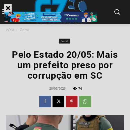
modal-check
Início
Geral
Geral
Pelo Estado 20/05: Mais
um prefeito preso por
corrupção em SC
20/05/2026
74