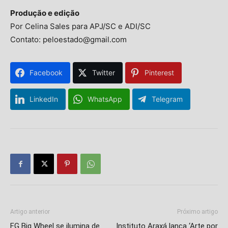
Produção e edição
Por Celina Sales para APJ/SC e ADI/SC
Contato: peloestado@gmail.com
Facebook
Twitter
Pinterest
LinkedIn
WhatsApp
Telegram
Artigo anterior
Próximo artigo
FG Big Wheel se ilumina de
Instituto Araxá lança ‘Arte por