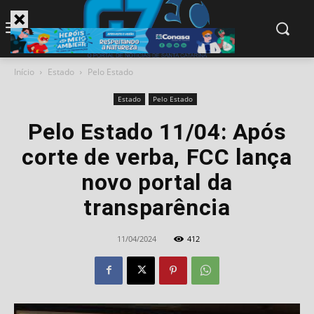
modal-check
Início
Estado
Pelo Estado
Estado
Pelo Estado
Pelo Estado 11/04: Após
corte de verba, FCC lança
novo portal da
transparência
11/04/2024
412