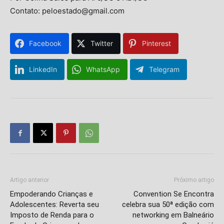
Contato: peloestado@gmail.com
Facebook
Twitter
Pinterest
LinkedIn
WhatsApp
Telegram
Isso vai fechar em
14
segundos
Artigo anterior
Próximo artigo
Empoderando Crianças e
Convention Se Encontra
Adolescentes: Reverta seu
celebra sua 50ª edição com
Imposto de Renda para o
networking em Balneário