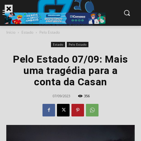
modal-check
Início
Estado
Pelo Estado
Estado
Pelo Estado
Pelo Estado 07/09: Mais
uma tragédia para a
conta da Casan
07/09/2023
356