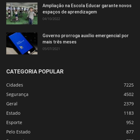
Ampliação na Escola Educar garante novos
espaços de aprendizagem
04/10/2022
Governo prorroga auxílio emergencial por
mais três meses
05/07/2021
CATEGORIA POPULAR
Cidades
7225
Segurança
4502
Geral
2379
Estado
1183
Esporte
952
Pelo Estado
877