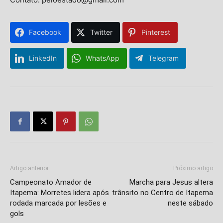
Facebook
Twitter
Pinterest
LinkedIn
WhatsApp
Telegram
Isso vai fechar em
6
segundos
Artigo anterior
Próximo artigo
Campeonato Amador de
Marcha para Jesus altera
Itapema: Morretes lidera após
trânsito no Centro de Itapema
rodada marcada por lesões e
neste sábado
gols