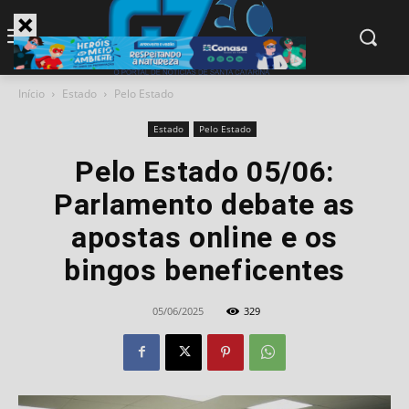
modal-check
Início
Estado
Pelo Estado
Estado
Pelo Estado
Pelo Estado 05/06:
Parlamento debate as
apostas online e os
bingos beneficentes
05/06/2025
329