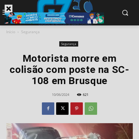
modal-check
Início
Segurança
Segurança
Motorista morre em
colisão com poste na SC-
108 em Brusque
10/06/2024
621