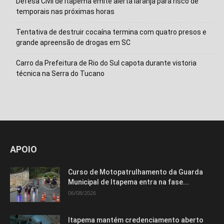
Defesa Civil de Itapema emite alerta laranja para risco de
temporais nas próximas horas
Tentativa de destruir cocaína termina com quatro presos e
grande apreensão de drogas em SC
Carro da Prefeitura de Rio do Sul capota durante vistoria
técnica na Serra do Tucano
APOIO
Curso de Motopatrulhamento da Guarda
Municipal de Itapema entra na fase...
06/08/2026
Isso vai fechar em
15
segundos
Itapema mantém credenciamento aberto