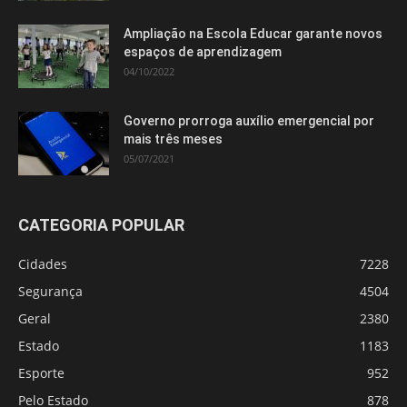
Ampliação na Escola Educar garante novos
espaços de aprendizagem
04/10/2022
Governo prorroga auxílio emergencial por
mais três meses
05/07/2021
CATEGORIA POPULAR
Cidades
7228
Segurança
4504
Geral
2380
Estado
1183
Esporte
952
Pelo Estado
878