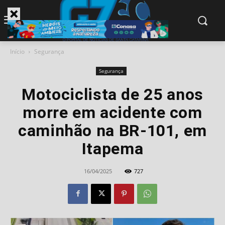
modal-check
Início
Segurança
Segurança
Motociclista de 25 anos
morre em acidente com
caminhão na BR-101, em
Itapema
16/04/2025
727