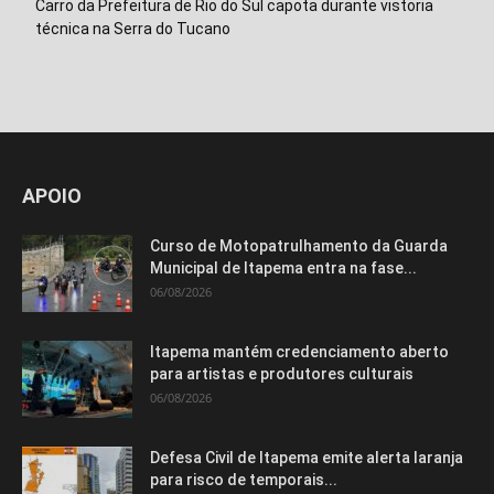
Carro da Prefeitura de Rio do Sul capota durante vistoria
técnica na Serra do Tucano
Isso vai fechar em
14
segundos
APOIO
Curso de Motopatrulhamento da Guarda
Municipal de Itapema entra na fase...
06/08/2026
Itapema mantém credenciamento aberto
para artistas e produtores culturais
06/08/2026
Defesa Civil de Itapema emite alerta laranja
para risco de temporais...