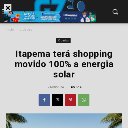
modal-check
Início
Cidades
Cidades
Itapema terá shopping
movido 100% a energia
solar
21/08/2024
514