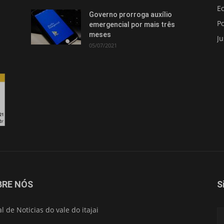
E
Governo prorroga auxílio
Po
emergencial por mais três
meses
Ju
05/07/2021
Isso vai fechar em
15
segundos
BRE NÓS
S
al de Noticias do vale do itajai