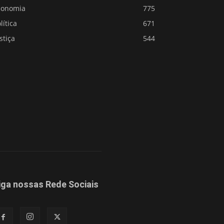
conomia
775
lítica
671
stiça
544
iga nossas Rede Sociais