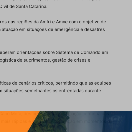
ivil de Santa Catarina.
res das regiões da Amfri e Amve com o objetivo de
ra atuação em situações de emergência e desastres
receberam orientações sobre Sistema de Comando em
ogística de suprimentos, gestão de crises e
icas de cenários críticos, permitindo que as equipes
m situações semelhantes às enfrentadas durante
Cabo Mota, destacou que a qualificação contínua das
as mais rápidas e seguras à população em momentos de