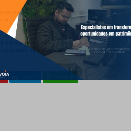
rtalecem protocolos operacionais, ampliam a
m diretamente para a eficiência dos atendimentos
 do Estado para fortalecer o Sistema Estadual de
 a capacidade regionalizada de resposta diante de
st
LinkedIn
WhatsApp