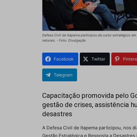
Defesa Civil de Itapema participou de curso estratégico e
naturais. - Foto: Divulgação
Facebook
Twitter
Pintere
Telegram
Capacitação promovida pelo G
gestão de crises, assistência h
desastres
A Defesa Civil de Itapema participou, nos d
Gestão Estratégica e Resposta a Desastres