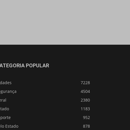
ATEGORIA POPULAR
idades
7228
egurança
4504
eral
2380
stado
1183
sporte
952
lo Estado
878