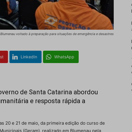
m Blumenau voltado à preparação para situações de emergência e desastres
st
LinkedIn
WhatsApp
overno de Santa Catarina abordou
umanitária e resposta rápida a
ias 20 e 21 de maio, da primeira edição do curso de
 Municipais (Geram), realizado em Blumenau pela