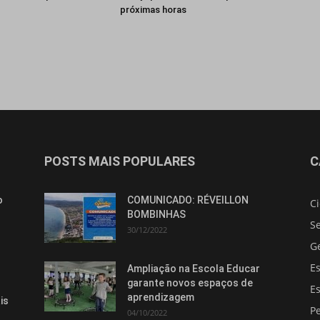
próximas horas
POSTS MAIS POPULARES
C
o
COMUNICADO: RÉVEILLON
C
BOMBINHAS
S
30/12/2022
G
E
Ampliação na Escola Educar
garante novos espaços de
E
aprendizagem
is
Pe
04/10/2022