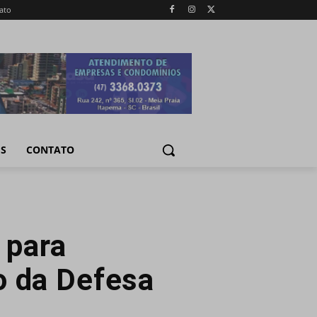
ato
IS
CONTATO
 para
o da Defesa