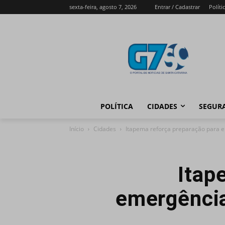
sexta-feira, agosto 7, 2026
Entrar / Cadastrar
Políti
POLÍTICA
CIDADES
SEGUR
Início
Cidades
Itapema reforça preparação para e
Itap
emergência