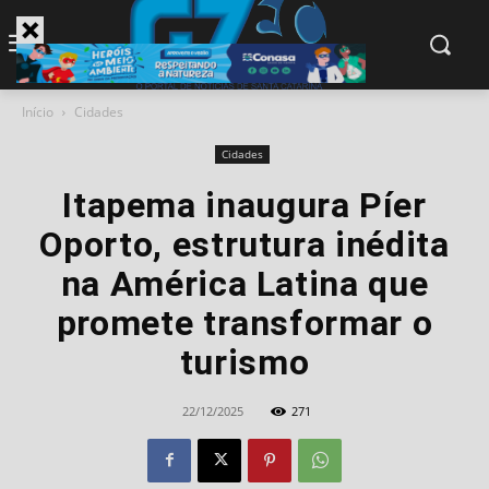
modal-check
Início
Cidades
Cidades
Itapema inaugura Píer
Oporto, estrutura inédita
na América Latina que
promete transformar o
turismo
22/12/2025
271