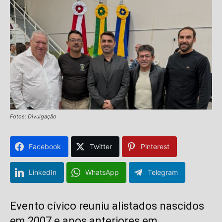
Fotos: Divulgação
Facebook
Twitter
Pinterest
LinkedIn
WhatsApp
Telegram
Evento cívico reuniu alistados nascidos
em 2007 e anos anteriores em