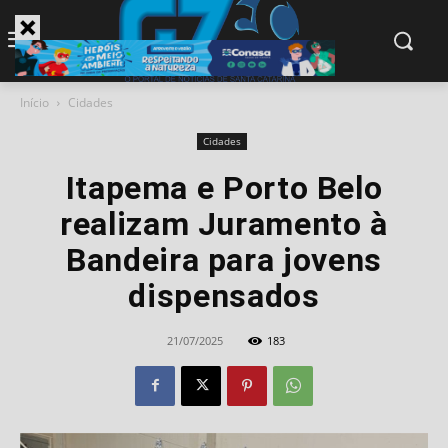
modal-check
Início
Cidades
Cidades
Itapema e Porto Belo
realizam Juramento à
Bandeira para jovens
dispensados
21/07/2025
183