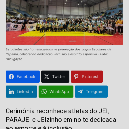
Estudantes são homenageados na premiação dos Jogos Escolares de
Itapema, celebrando dedicação, inclusão e espírito esportivo - Foto:
Divulgação
Facebook
Twitter
Pinterest
LinkedIn
WhatsApp
Telegram
Cerimônia reconhece atletas do JEI,
PARAJEI e JEIzinho em noite dedicada
ao esporte e à inclusão