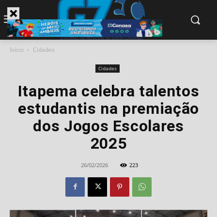
modal-check
Início
Cidades
Cidades
Itapema celebra talentos
estudantis na premiação
dos Jogos Escolares
2025
26/02/2026
223