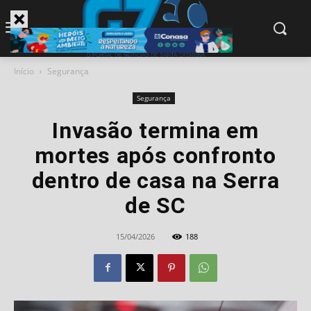
modal-check
Início
Segurança
Segurança
Invasão termina em
mortes após confronto
dentro de casa na Serra
de SC
15/04/2026
188