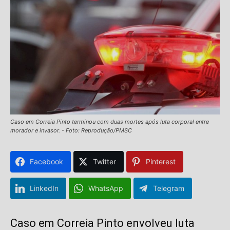
Caso em Correia Pinto terminou com duas mortes após luta corporal entre
morador e invasor. - Foto: Reprodução/PMSC
Facebook
Twitter
Pinterest
LinkedIn
WhatsApp
Telegram
Caso em
Correia Pinto
envolveu luta