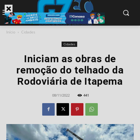
modal-check
Início
Cidades
Cidades
Iniciam as obras de
remoção do telhado da
Rodoviária de Itapema
08/11/2022
441