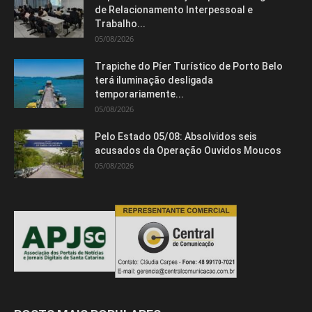
Isso vai fechar em
15
segundos
de Relacionamento Interpessoal e
Trabalho...
05/08/2026
Trapiche do Píer Turístico de Porto Belo
terá iluminação desligada
temporariamente...
05/08/2026
Pelo Estado 05/08: Absolvidos seis
acusados da Operação Ouvidos Moucos
05/08/2026