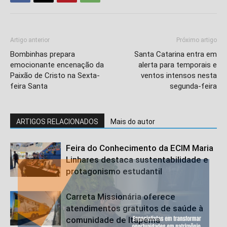
Artigo anterior
Próximo artigo
Bombinhas prepara
Santa Catarina entra em
emocionante encenação da
alerta para temporais e
Paixão de Cristo na Sexta-
ventos intensos nesta
feira Santa
segunda-feira
ARTIGOS RELACIONADOS
Mais do autor
Feira do Conhecimento da ECIM Maria
Linhares destaca sustentabilidade e
protagonismo estudantil
Carreta Missionária oferece
atendimentos gratuitos de saúde à
comunidade de Itapema