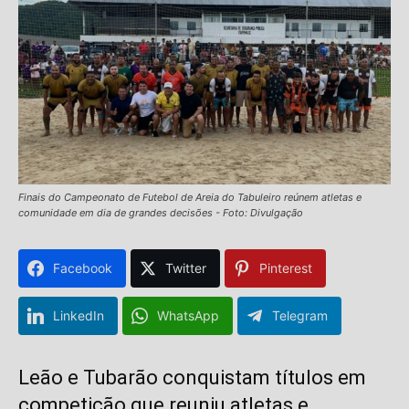
Finais do Campeonato de Futebol de Areia do Tabuleiro reúnem atletas e
comunidade em dia de grandes decisões - Foto: Divulgação
Facebook
Twitter
Pinterest
LinkedIn
WhatsApp
Telegram
Leão e Tubarão conquistam títulos em
competição que reuniu atletas e