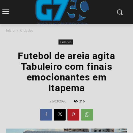
modal-check
Início
Cidades
Cidades
Futebol de areia agita
Tabuleiro com finais
emocionantes em
Itapema
23/03/2026
216