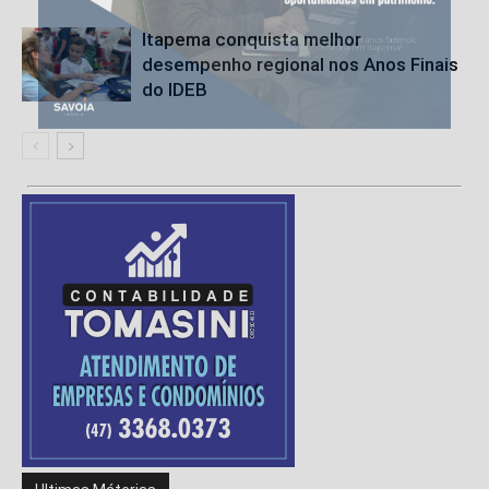
Itapema conquista melhor
desempenho regional nos Anos Finais
do IDEB