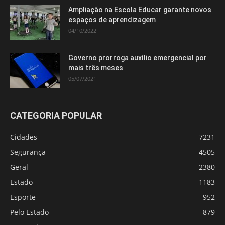
Ampliação na Escola Educar garante novos
espaços de aprendizagem
04/10/2022
Governo prorroga auxílio emergencial por
mais três meses
05/07/2021
CATEGORIA POPULAR
Cidades
7231
Segurança
4505
Geral
2380
Estado
1183
Esporte
952
Pelo Estado
879