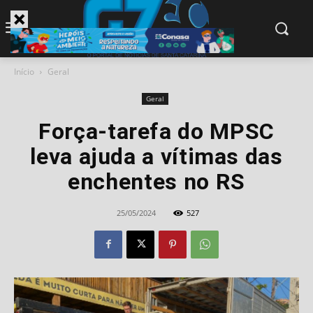
modal-check
Início
Geral
Geral
Força-tarefa do MPSC
leva ajuda a vítimas das
enchentes no RS
25/05/2024
527