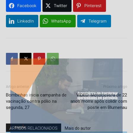
Facebook
Twitter
Pinterest
LinkedIn
WhatsApp
Telegram
Artigo anterior
Próximo artigo
Bombinhas inicia campanha de
VÍDEO: Motociclista de 22
vacinação contra pólio na
anos morre após colidir com
segunda, 27
poste em Blumenau
ARTIGOS RELACIONADOS
Mais do autor