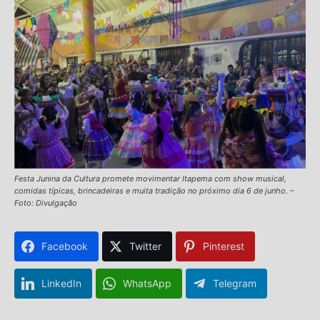
Festa Junina da Cultura promete movimentar Itapema com show musical,
comidas típicas, brincadeiras e muita tradição no próximo dia 6 de junho. –
Foto: Divulgação
Facebook
Twitter
Pinterest
LinkedIn
WhatsApp
Telegram