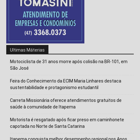
Ultimas Máterias
Motociclista de 31 anos morre após colisão na BR-101, em
São José
Feira do Conhecimento da ECIM Maria Linhares destaca
sustentabilidade e protagonismo estudantil
Carreta Missionária oferece atendimentos gratuitos de
saúde à comunidade de Itapema
Isso vai fechar em
14
segundos
Motorista é resgatado após ficar preso em caminhonete
capotada no Norte de Santa Catarina
Itapema conquista melhor desempenho regional nos Anos