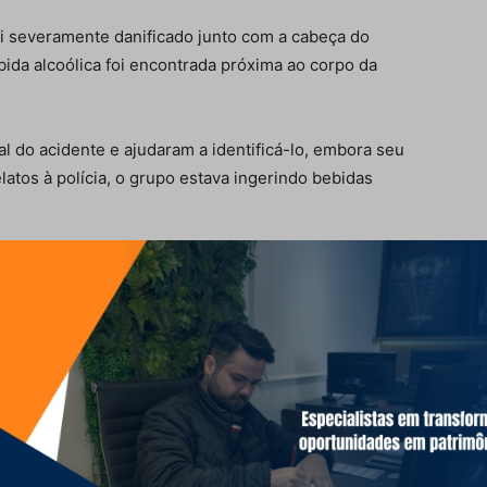
foi severamente danificado junto com a cabeça do
bida alcoólica foi encontrada próxima ao corpo da
 do acidente e ajudaram a identificá-lo, embora seu
atos à polícia, o grupo estava ingerindo bebidas
 Voluntários e Polícia Científica estiveram presentes
minhão realizou o teste do bafômetro, o qual indicou
st
LinkedIn
WhatsApp