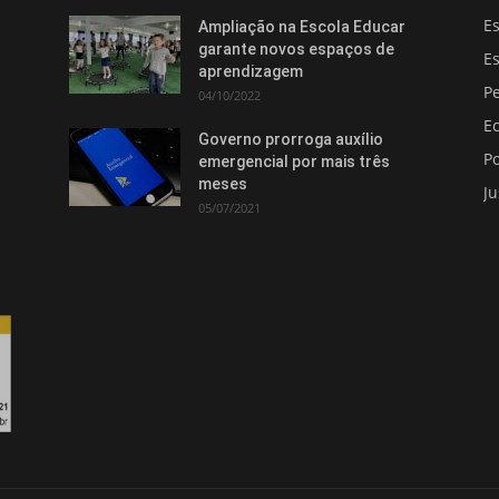
E
Ampliação na Escola Educar
garante novos espaços de
E
aprendizagem
Pe
04/10/2022
E
Governo prorroga auxílio
Po
emergencial por mais três
meses
Ju
05/07/2021
Isso vai fechar em
15
segundos