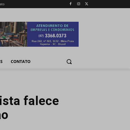
ato
IS
CONTATO
ista falece
ão