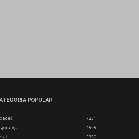
ATEGORIA POPULAR
idades
7231
egurança
4505
eral
2380