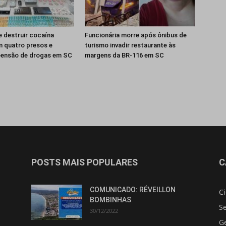
e destruir cocaína
Funcionária morre após ônibus de
m quatro presos e
turismo invadir restaurante às
eensão de drogas em SC
margens da BR-116 em SC
POSTS MAIS POPULARES
C
COMUNICADO: RÉVEILLON
C
BOMBINHAS
S
30/12/2022
G