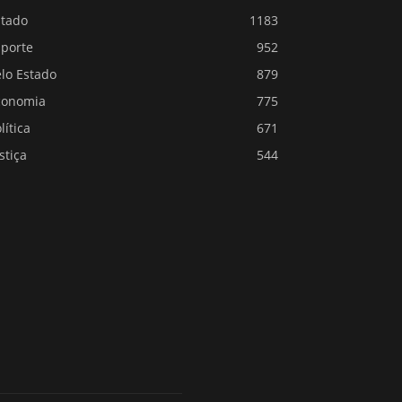
stado
1183
sporte
952
lo Estado
879
conomia
775
lítica
671
stiça
544