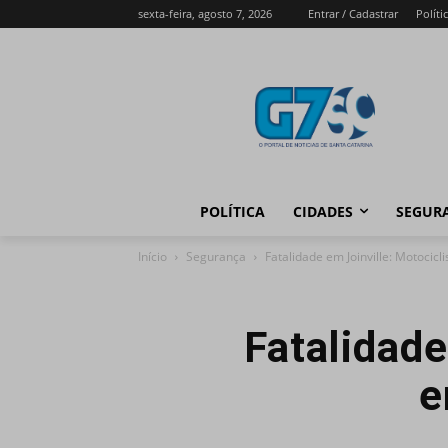
sexta-feira, agosto 7, 2026
Entrar / Cadastrar
Políti
POLÍTICA
CIDADES
SEGUR
Início
Segurança
Fatalidade em Joinville: Motocic
Fatalidade
e