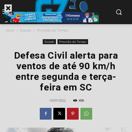
modal-check
Início
Estado
Previsão do Tempo
Estado
Previsão do Tempo
Defesa Civil alerta para
ventos de até 90 km/h
entre segunda e terça-
feira em SC
10/07/2022
496