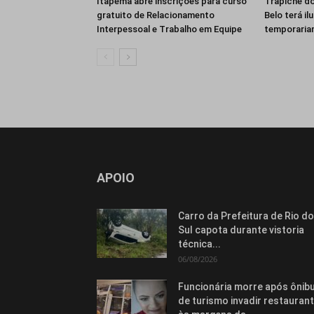
Itapema abre inscrições para curso
Trapiche do
gratuito de Relacionamento
Belo terá i
Interpessoal e Trabalho em Equipe
temporaria
APOIO
Carro da Prefeitura de Rio do
Sul capota durante vistoria
técnica...
06/08/2026
Funcionária morre após ônib
de turismo invadir restauran