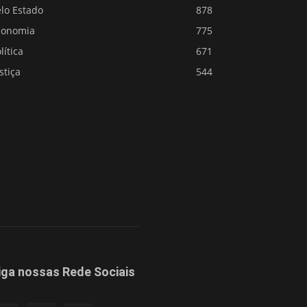
lo Estado
878
conomia
775
lítica
671
stiça
544
iga nossas Rede Sociais