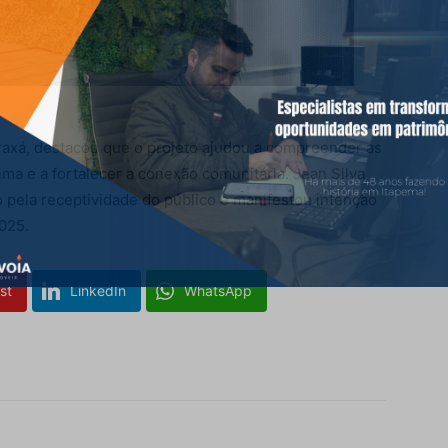
Araxá, destacou que o projeto ajudou a compreender as
ema e a fortalecer a conexão comunitária. Jean Silva,
 pela receptividade do público e manifestou intenção
025.
st
LinkedIn
WhatsApp