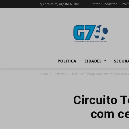
quinta-feira, agosto 6, 2026
Entrar / Cadastrar
Polít
POLÍTICA
CIDADES
SEGUR
Início
Cidades
Circuito Tekoá encerra temporada
Circuito 
com ce