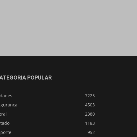
ATEGORIA POPULAR
idades
7225
egurança
4503
eral
2380
stado
1183
sporte
952