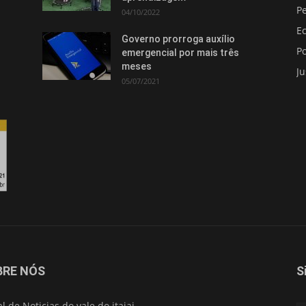
Pe
04/10/2022
E
Governo prorroga auxílio
Po
emergencial por mais três
meses
Ju
05/07/2021
Isso vai fechar em
14
segundos
BRE NÓS
S
al de Noticias do vale do itajai