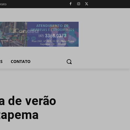
tato
IS
CONTATO
a de verão
Itapema