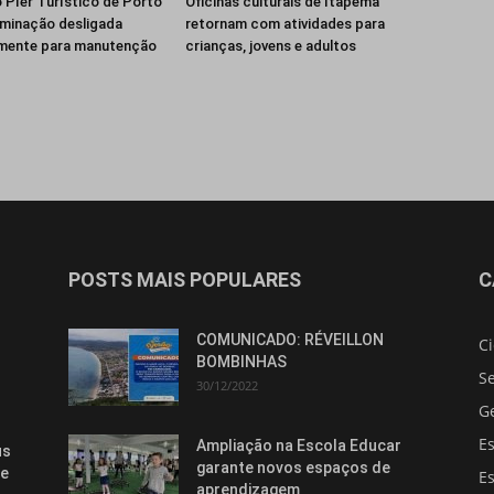
 Píer Turístico de Porto
Oficinas culturais de Itapema
luminação desligada
retornam com atividades para
mente para manutenção
crianças, jovens e adultos
POSTS MAIS POPULARES
C
COMUNICADO: RÉVEILLON
C
BOMBINHAS
S
30/12/2022
G
E
Ampliação na Escola Educar
us
garante novos espaços de
te
E
aprendizagem