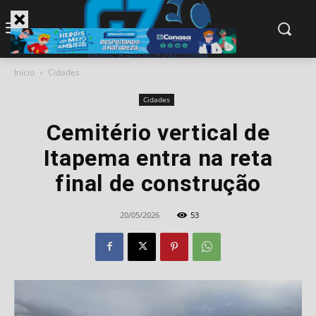
modal-check
Início
Cidades
Cidades
Cemitério vertical de
Itapema entra na reta
final de construção
20/05/2026
53