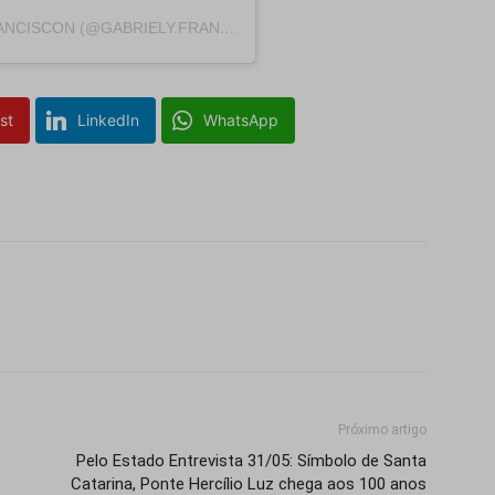
UM POST COMPARTILHADO POR GABY FRANCISCON (@GABRIELY.FRANCISCON)
st
LinkedIn
WhatsApp
Isso vai fechar em
14
segundos
Próximo artigo
Pelo Estado Entrevista 31/05: Símbolo de Santa
Catarina, Ponte Hercílio Luz chega aos 100 anos