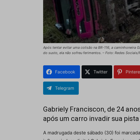
Após tentar evitar uma colisão na BR-116, a caminhoneira G
do susto, ela não sofreu ferimentos. – Foto: Redes Sociai
Facebook
Twitter
Pintere
Telegram
Gabriely Franciscon, de 24 anos
após um carro invadir sua pista
A madrugada deste sábado (30) foi marcada