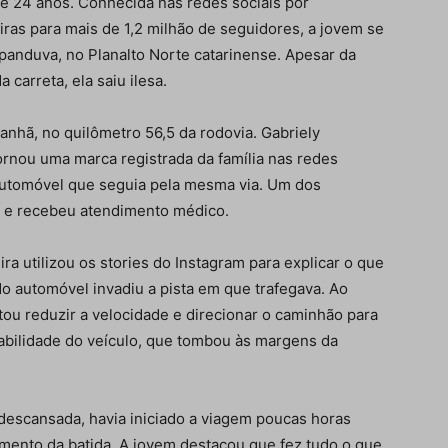
 de 24 anos. Conhecida nas redes sociais por
eiras para mais de 1,2 milhão de seguidores, a jovem se
anduva, no Planalto Norte catarinense. Apesar da
carreta, ela saiu ilesa.
anhã, no quilômetro 56,5 da rodovia. Gabriely
ornou uma marca registrada da família nas redes
automóvel que seguia pela mesma via. Um dos
s e recebeu atendimento médico.
ra utilizou os stories do Instagram para explicar o que
do automóvel invadiu a pista em que trafegava. Ao
ntou reduzir a velocidade e direcionar o caminhão para
bilidade do veículo, que tombou às margens da
 descansada, havia iniciado a viagem poucas horas
mento da batida. A jovem destacou que fez tudo o que