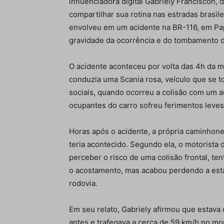
influenciadora digital Gabriely Franciscon,
compartilhar sua rotina nas estradas brasil
envolveu em um acidente na BR-116, em Pap
gravidade da ocorrência e do tombamento da 
O acidente aconteceu por volta das 4h da m
conduzia uma Scania rosa, veículo que se t
sociais, quando ocorreu a colisão com um 
ocupantes do carro sofreu ferimentos leve
Horas após o acidente, a própria caminhonei
teria acontecido. Segundo ela, o motorista 
perceber o risco de uma colisão frontal, te
o acostamento, mas acabou perdendo a esta
rodovia.
Em seu relato, Gabriely afirmou que estava
antes e trafegava a cerca de 59 km/h no mo