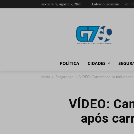
sexta-feira, agosto 7, 2026
Entrar / Cadastrar
Políti
POLÍTICA
CIDADES
SEGUR
Início
Segurança
VÍDEO: Caminhoneira influencer 
VÍDEO: Cam
após car