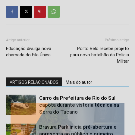
Artigo anterior
Próximo artigo
Educação divulga nova
Porto Belo recebe projeto
chamada do Fila Única
para novo batalhão da Polícia
Militar
ARTIGOS RELACIONADOS
Mais do autor
Carro da Prefeitura de Rio do Sul
capota durante vistoria técnica na
Serra do Tucano
Bravura Park inicia pré-abertura e
apresenta ao público o primeiro