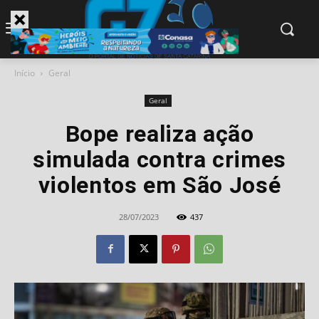
modal-check
Início
Geral
Geral
Bope realiza ação
simulada contra crimes
violentos em São José
28/07/2023
437