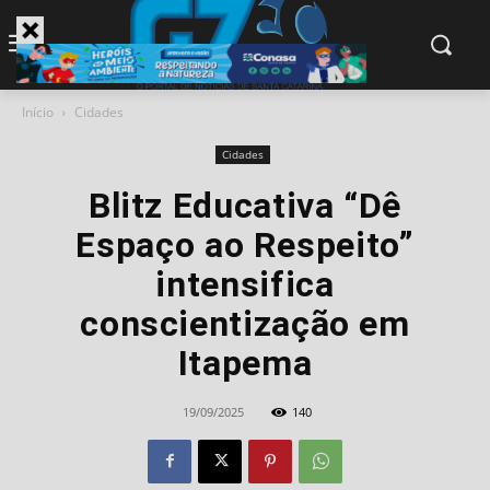
modal-check
Início
Cidades
Cidades
Blitz Educativa “Dê
Espaço ao Respeito”
intensifica
conscientização em
Itapema
19/09/2025
140