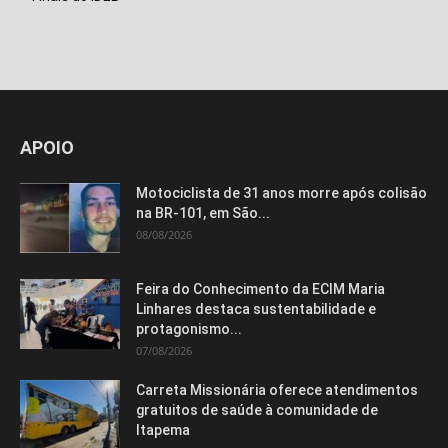
APOIO
Motociclista de 31 anos morre após colisão
na BR-101, em São...
08/08/2026
Feira do Conhecimento da ECIM Maria
Linhares destaca sustentabilidade e
protagonismo...
07/08/2026
Isso vai fechar em
15
segundos
Carreta Missionária oferece atendimentos
gratuitos de saúde à comunidade de
Itapema