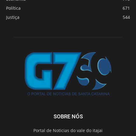
Política
671
Justiça
544
SOBRE NÓS
Portal de Noticias do vale do itajai