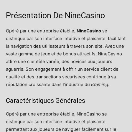
Présentation De NineCasino
Opéré par une entreprise établie,
NineCasino
se
distingue par son interface intuitive et plaisante, facilitant
la navigation des utilisateurs à travers son site. Avec une
vaste gamme de jeux et de bonus attractifs, NineCasino
attire une clientèle variée, des novices aux joueurs
aguerris. Son engagement à offrir un service client de
qualité et des transactions sécurisées contribue à sa
réputation croissante dans l’industrie du
iGaming
.
Caractéristiques Générales
Opéré par une entreprise établie, NineCasino se
distingue par son interface intuitive et plaisante,
permettant aux joueurs de naviguer facilement sur le