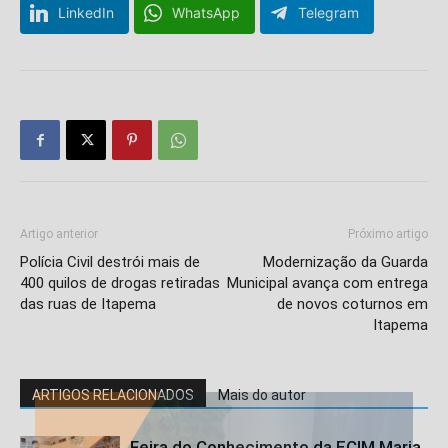
LinkedIn
WhatsApp
Telegram
Artigo anterior
Próximo artigo
Polícia Civil destrói mais de
Modernização da Guarda
400 quilos de drogas retiradas
Municipal avança com entrega
das ruas de Itapema
de novos coturnos em
Itapema
ARTIGOS RELACIONADOS
Mais do autor
Feira do Conhecimento da ECIM Maria