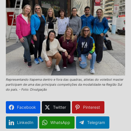
Representando Itapema dentro e fora das quadras, atletas do voleibol master
participam de uma das principais competições da modalidade na Região Sul
do país. - Foto: Divulgação
Facebook
Twitter
Pinterest
LinkedIn
WhatsApp
Telegram