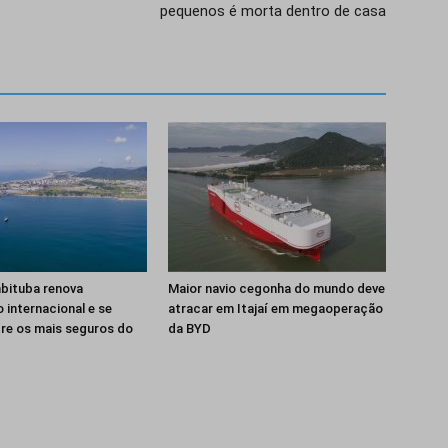
pequenos é morta dentro de casa
bituba renova
Maior navio cegonha do mundo deve
 internacional e se
atracar em Itajaí em megaoperação
re os mais seguros do
da BYD