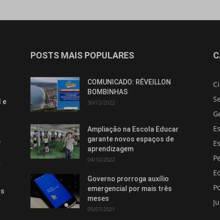
POSTS MAIS POPULARES
C
COMUNICADO: RÉVEILLON
C
BOMBINHAS
S
 e
30/12/2022
G
E
Ampliação na Escola Educar
garante novos espaços de
e
E
aprendizagem
Pe
04/10/2022
.
E
Governo prorroga auxílio
Po
emergencial por mais três
os
meses
Ju
05/07/2021