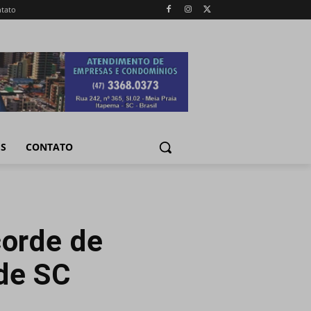
tato
IS
CONTATO
corde de
de SC