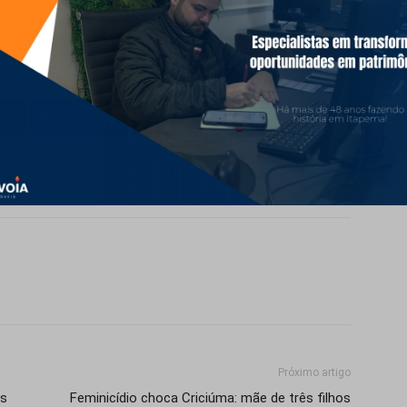
ento ao longo do ano, com impacto direto na geração
st
LinkedIn
WhatsApp
Próximo artigo
os
Feminicídio choca Criciúma: mãe de três filhos