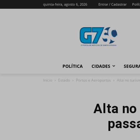
quinta-feira, agosto 6, 2026
Entrar / Cadastrar
Polít
POLÍTICA
CIDADES
SEGUR
Início
Estado
Portos e Aeroportos
Alta no turi
Alta no
pass