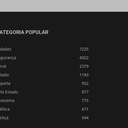
ATEGORIA POPULAR
idades
7225
egurança
4502
eral
2379
stado
1183
sporte
952
lo Estado
877
conomia
775
lítica
671
stiça
544