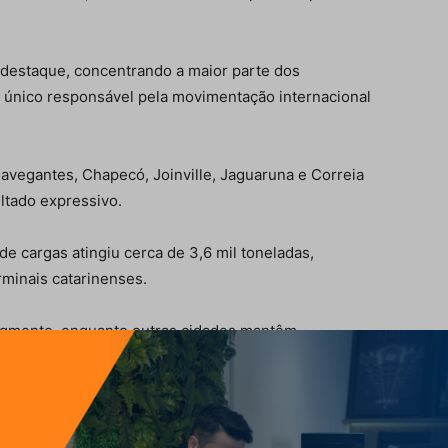
l destaque, concentrando a maior parte dos
 único responsável pela movimentação internacional
vegantes, Chapecó, Joinville, Jaguaruna e Correia
ltado expressivo.
de cargas atingiu cerca de 3,6 mil toneladas,
rminais catarinenses.
segmento, enquanto outras cidades mantêm
r Santa Catarina, impulsionado pelo turismo,
éreas.