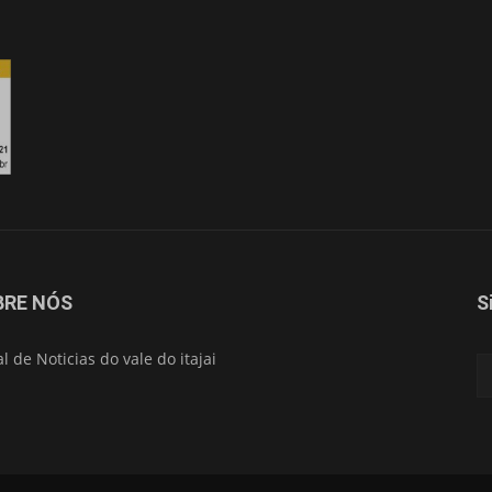
Isso vai fechar em
15
segundos
BRE NÓS
S
al de Noticias do vale do itajai