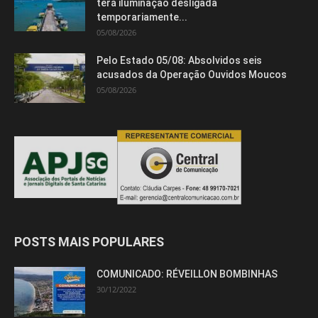
terá iluminação desligada
temporariamente...
05/08/2026
Pelo Estado 05/08: Absolvidos seis
acusados da Operação Ouvidos Moucos
05/08/2026
Isso vai fechar em
15
segundos
POSTS MAIS POPULARES
COMUNICADO: RÉVEILLON BOMBINHAS
30/12/2022