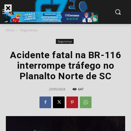
modal-check
Início
Segurança
Segurança
Acidente fatal na BR-116
interrompe tráfego no
Planalto Norte de SC
23/05/2024
647