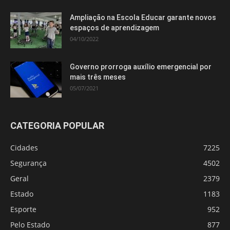
Ampliação na Escola Educar garante novos
espaços de aprendizagem
04/10/2022
Governo prorroga auxílio emergencial por
mais três meses
05/07/2021
CATEGORIA POPULAR
Cidades
7225
Segurança
4502
Geral
2379
Estado
1183
Esporte
952
Pelo Estado
877