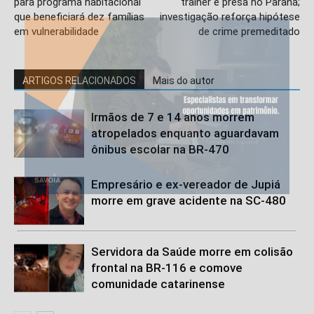
para programa habitacional
trainer é presa no Paraná;
que beneficiará dez famílias
investigação reforça hipótese
em vulnerabilidade
de crime premeditado
ARTIGOS RELACIONADOS
Mais do autor
Irmãos de 7 e 14 anos morrem
atropelados enquanto aguardavam
ônibus escolar na BR-470
Empresário e ex-vereador de Jupiá
morre em grave acidente na SC-480
Servidora da Saúde morre em colisão
frontal na BR-116 e comove
comunidade catarinense