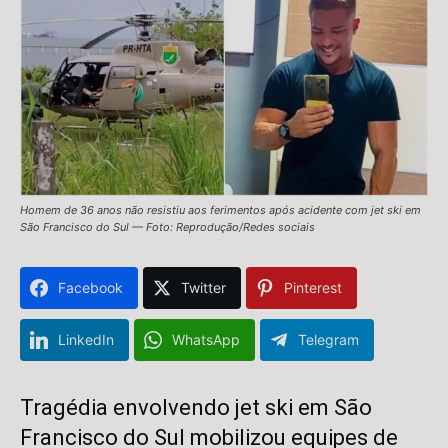
Homem de 36 anos não resistiu aos ferimentos após acidente com jet ski em
São Francisco do Sul — Foto: Reprodução/Redes sociais
Facebook
Twitter
Pinterest
LinkedIn
WhatsApp
Telegram
Tragédia envolvendo jet ski em São
Francisco do Sul mobilizou equipes de