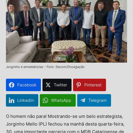
Jorginho e emedebistas - Foto: Secom/Divulgação
Facebook
Twitter
Pinterest
LinkedIn
WhatsApp
Telegram
O homem não para! Mostrando-se um belo estrategista,
Jorginho Mello (PL) fechou na manhã desta quarta-feira,
30, uma importante parceria com o MDB Catarinense de