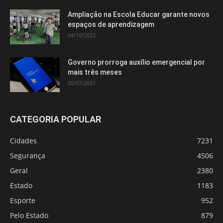
Ampliação na Escola Educar garante novos
espaços de aprendizagem
04/10/2022
Governo prorroga auxílio emergencial por
mais três meses
05/07/2021
CATEGORIA POPULAR
Cidades
7231
Segurança
4506
Geral
2380
Estado
1183
Esporte
952
Pelo Estado
879