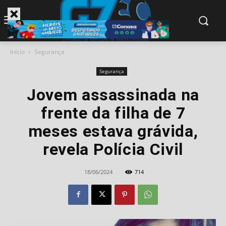
modal-check
Início
Segurança
Segurança
Jovem assassinada na
frente da filha de 7
meses estava grávida,
revela Polícia Civil
18/06/2024
714