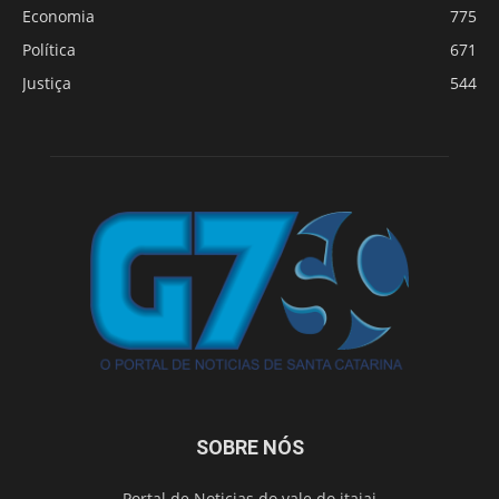
Economia
775
Política
671
Justiça
544
SOBRE NÓS
Portal de Noticias do vale do itajai